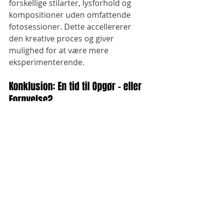
forskellige stilarter, lysforhold og 
kompositioner uden omfattende 
fotosessioner. Dette accellererer 
den kreative proces og giver 
mulighed for at være mere 
eksperimenterende. 
Konklusion: En tid til Opgør – eller 
Fornyelse?
AI vil ikke forsvinde fra 
fotograferingen. Men spørgsmålet 
er, om vi accepterer det at overtage 
vores rolle, eller om vi insisterer på 
at være aktive skabere. Den enkelte 
fotograf skal ikke konkurrere med AI 
på perfektion – det vil være en tabt 
kamp. Men han eller hun kan stå fast 
på det, maskiner ikke kan: Intuition. 
Erfaring. Menneskelighed.