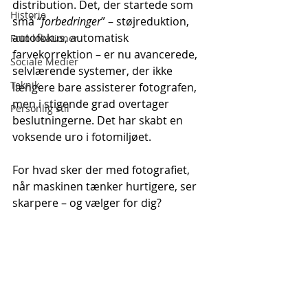
distribution. Det, der startede som 
Historie
små “
forbedringer
” – støjreduktion, 
autofokus, automatisk 
Foto lokationer
farvekorrektion – er nu avancerede, 
Sociale Medier
selvlærende systemer, der ikke 
Teknik
længere bare assisterer fotografen, 
men i stigende grad overtager 
Personlig stil
beslutningerne. Det har skabt en 
voksende uro i fotomiljøet. 
For hvad sker der med fotografiet, 
når maskinen tænker hurtigere, ser 
skarpere – og vælger for dig?