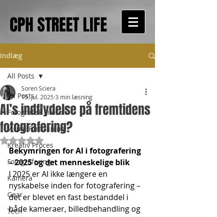
CPH STREET LIFE
Indlæg
All Posts
Soren Sciera
All Posts
15. jul. 2025
3 min læsning
AI’s indflydelse på fremtidens
Fotografisk Filosofi
fotografering?
Visuel Fortolkning
Bedømt til NaN ud af 5 stjerner.
Kreativ Proces
Bekymringen for AI i fotografering 
Fotografering
– 2025 og det menneskelige blik
I 2025 er AI ikke længere en 
Kamera
nyskabelse inden for fotografering – 
Gear
det er blevet en fast bestanddel i 
både kameraer, billedbehandling og 
Tech