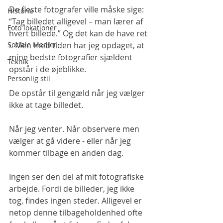
De fleste fotografer ville måske sige: 
Historie
“Tag billedet alligevel – man lærer af 
Foto lokationer
hvert billede.” Og det kan de have ret 
Sociale Medier
i. Men med tiden har jeg opdaget, at 
mine bedste fotografier sjældent 
Teknik
opstår i de øjeblikke.
Personlig stil
De opstår til gengæld når jeg vælger 
ikke at tage billedet.
Når jeg venter. Når observere men 
vælger at gå videre - eller når jeg 
kommer tilbage en anden dag.
Ingen ser den del af mit fotografiske 
arbejde. Fordi de billeder, jeg ikke 
tog, findes ingen steder. Alligevel er 
netop denne tilbageholdenhed ofte 