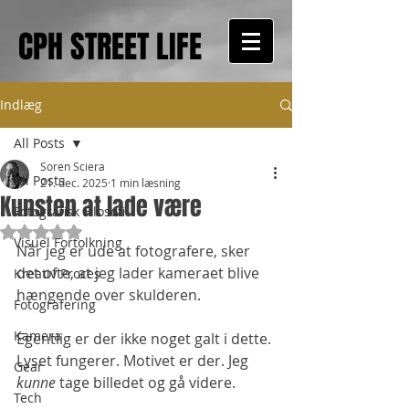
CPH STREET LIFE
Indlæg
All Posts
Soren Sciera
All Posts
21. dec. 2025
1 min læsning
Kunsten at lade være
Fotografisk Filosofi
Bedømt til NaN ud af 5 stjerner.
Visuel Fortolkning
Når jeg er ude at fotografere, sker 
det ofte, at jeg lader kameraet blive 
Kreativ Proces
hængende over skulderen.
Fotografering
Kamera
Egentlig er der ikke noget galt i dette. 
Lyset fungerer. Motivet er der. Jeg 
Gear
kunne
 tage billedet og gå videre.
Tech