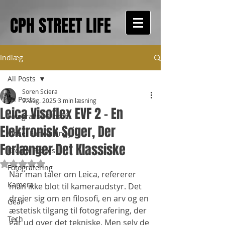
CPH STREET LIFE
Indlæg
All Posts
Soren Sciera
All Posts
9. aug. 2025
3 min læsning
Leica Visoflex EVF 2 – En
Fotografisk Filosofi
Elektronisk Søger, Der
Visuel Fortolkning
Forlænger Det Klassiske
Kreativ Proces
Bedømt til NaN ud af 5 stjerner.
Fotografering
Når man taler om Leica, refererer 
Kamera
man ikke blot til kameraudstyr. Det 
drejer sig om en filosofi, en arv og en 
Gear
æstetisk tilgang til fotografering, der 
Tech
går ud over det tekniske. Men selv de 