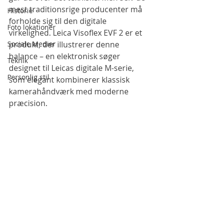
mest traditionsrige producenter må 
Historie
forholde sig til den digitale 
Foto lokationer
virkelighed. Leica Visoflex EVF 2 er et 
Sociale Medier
produkt, der illustrerer denne 
balance – en elektronisk søger 
Teknik
designet til Leicas digitale M-serie, 
Personlig stil
som elegant kombinerer klassisk 
kamerahåndværk med moderne 
præcision.