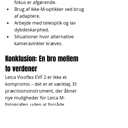
fokus er afgørende.
Brug af ikke-M-optikker ved brug 
af adaptere.
Arbejde med teleoptik og lav 
dybdeskarphed.
Situationer hvor alternative 
kameravinkler kræves.
Konklusion: En bro mellem 
to verdener
Leica Visoflex EVF 2 er ikke et 
kompromis – det er et værktøj. Et 
præcisionsinstrument, der åbner 
nye muligheder for Leica M-
fotografen, uden at forråde 
kameraets kerneværdier. Den er ikke 
uundværlig for alle, men for dem, 
der arbejder i nicherne af det 