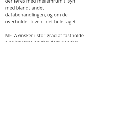
der føres med mellemrum tilsyn 
med blandt andet 
databehandlingen, og om de 
overholder loven i det hele taget.
META ønsker i stor grad at fastholde 
sine brugere og give dem positive 
oplevelser. Når brugerne er tilfredse, 
opnår Facebook gode resultater.
Generelt er der sandsynligvis ikke en 
betydelig risiko for, at dine billeder 
vil blive brugt af META til formål, der 
ikke er i overensstemmelse med god 
praksis.
Så fortsæt du bare med at dele, og 
brug de sociale medier positivt til at 
skabe eksponering for dig eller din 