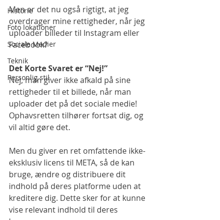
Men er det nu også rigtigt, at jeg 
Historie
overdrager mine rettigheder, når jeg 
Foto lokationer
uploader billeder til Instagram eller 
Sociale Medier
Facebook?
Teknik
Det Korte Svaret er “Nej!”
Personlig stil
Nej, man giver ikke afkald på sine 
rettigheder til et billede, når man 
uploader det på det sociale medie! 
Ophavsretten tilhører fortsat dig, og 
vil altid gøre det.
Men du giver en ret omfattende ikke-
eksklusiv licens til META, så de kan 
bruge, ændre og distribuere dit 
indhold på deres platforme uden at 
kreditere dig. Dette sker for at kunne 
vise relevant indhold til deres 