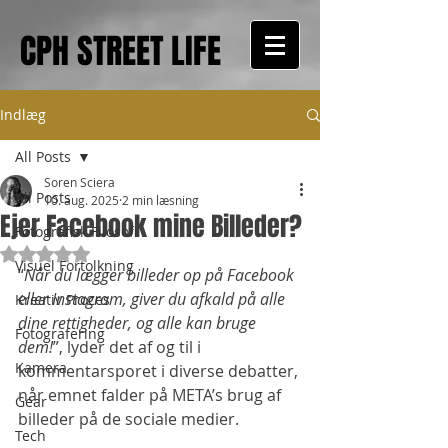
CPH STREET LIFE
Indlæg
All Posts
Soren Sciera
All Posts
10. aug. 2025
2 min læsning
Ejer Facebook mine Billeder?
Fotografisk Filosofi
Bedømt til NaN ud af 5 stjerner.
Visuel Fortolkning
“
Når du lægger billeder op på Facebook 
eller Instagram, giver du afkald på alle 
Kreativ Proces
dine rettigheder, og alle kan bruge 
Fotografering
dem!
”, lyder det af og til i 
Kamera
kommentarsporet i diverse debatter, 
når emnet falder på META’s brug af 
Gear
billeder på de sociale medier.
Tech