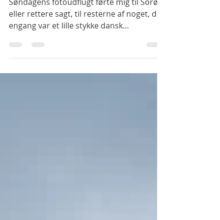
der forsvandt
Søndagens fotoudflugt førte mig til Sorø –
eller rettere sagt, til resterne af noget, der
engang var et lille stykke dansk
kulturhistorie. På Slagelsevej 3 stod den
gamle Esso-tank, som Region Sjælland
overtog den 1. oktober 2025. Min plan var
enkel: at fange et sidste glimt af stedet
med kameraet, inden gravemaskinerne
tog over. Esso tankstationen på
Slagelsevej nr. 3. Men synet, der mødte
mig, var trist. Bygningen stod tom og
forladt, omgivet af stribet
afspærringstape, som