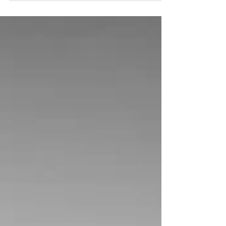
mine forældres altan på den anden side af
Køge Bugt. På de klare sommeraften
kunne man se fyret blive tændt, og sende
sin pulserende lysstråle ud over Køge
Bugt. Formålet med turen var Ikke at lave
endnu en serie åbenlyse billede af et hvidt
tårn mod en blå himmel, men mere at
afsøge hvordan jeg kunne fortælle en hi