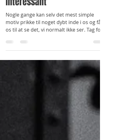
Når det “almindelige” bliver
bemærkelsesværdigt
interessant
Nogle gange kan selv det mest simple
motiv prikke til noget dybt inde i os og få
os til at se det, vi normalt ikke ser. Tag for
eksempel dette fotografi, som jeg tog for
et stykke tid siden på en rasteplads lidt
uden for Haslev, efter et besøg på
Giesegård Gods der ligger mellem Køge
og Ringsted. Stoppet på rastepladsen var
ikke planlagt som andet end en kort
pause. Men nogle gange er det netop de
uplanlagte øjeblikke, der på forunderlig vis
formår at sætte sig fast i hukomme