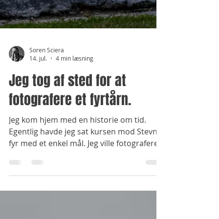
Soren Sciera
14. jul.
4 min læsning
Jeg tog af sted for at
fotografere et fyrtårn.
Jeg kom hjem med en historie om tid.
Egentlig havde jeg sat kursen mod Stevns
fyr med et enkel mål. Jeg ville fotografere
det fyrtårn jeg som dreng kunne se fra
mine forældres altan på den anden side af
Køge Bugt. På de klare sommeraften
kunne man se fyret blive tændt, og sende