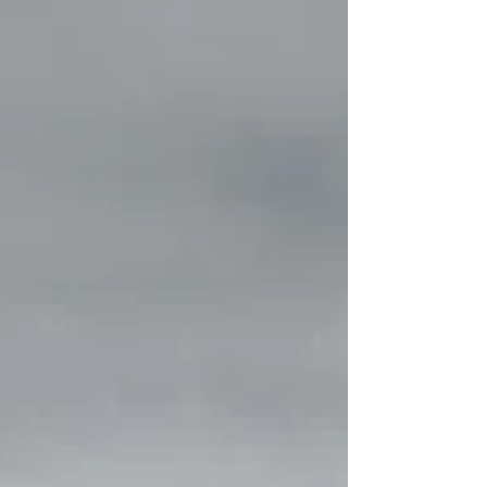
sin pulserende lysstråle ud over Køge
Bugt. Formålet med turen var Ikke at lave
endnu en serie åbenlyse billede af et hvidt
tårn mod en blå himmel, men mere at
afsøge hvordan jeg kunne fortælle en hi