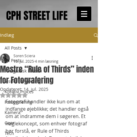
CPH STREET LIFE
Indlæg
All Posts
Soren Sciera
All Posts
13. jul. 2025
4 min læsning
Mestre “Rule of Thirds” inden
Fotografisk Filosofi
for Fotografering
Visuel Fortolkning
Opdateret:
14. jul. 2025
Kreativ Proces
Bedømt til NaN ud af 5 stjerner.
Fotografi handler ikke kun om at 
Fotografering
indfange øjeblikke; det handler også 
Kamera
om at indramme dem i søgeren. Et 
Gear
nøglekoncept, som enhver fotograf 
bør forstå, er Rule of Thirds 
Tech