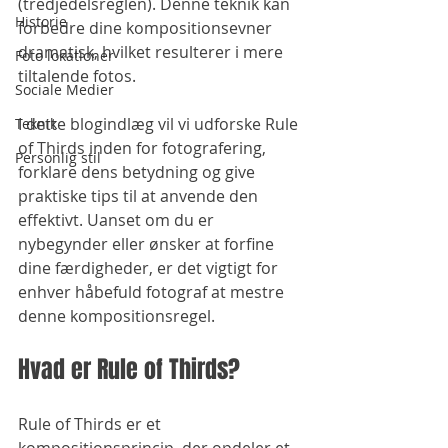
(tredjedelsreglen). Denne teknik kan 
Historie
forbedre dine kompositionsevner 
dramatisk, hvilket resulterer i mere 
Foto lokationer
tiltalende fotos. 
Sociale Medier
I dette blogindlæg vil vi udforske Rule 
Teknik
of Thirds inden for fotografering, 
Personlig stil
forklare dens betydning og give 
praktiske tips til at anvende den 
effektivt. Uanset om du er 
nybegynder eller ønsker at forfine 
dine færdigheder, er det vigtigt for 
enhver håbefuld fotograf at mestre 
denne kompositionsregel.
Hvad er Rule of Thirds?
Rule of Thirds er et 