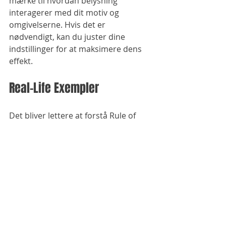
mærke til hvordan belysning 
interagerer med dit motiv og 
omgivelserne. Hvis det er 
nødvendigt, kan du juster dine 
indstillinger for at maksimere dens 
effekt.
Real-Life Exempler
Det bliver lettere at forstå Rule of 
Thirds, når man analyserer 
vellykkede billeder. Talentfulde 
fotografer bruger ofte dette princip 
til at skabe fantastiske billeder. For 
eksempel kan placeringen af ​​
horisonten på en vandret linje i 
landskabsfotografering fremhæve 
enten himlen eller forgrunden, 
afhængigt af hvor fokus skal være. 