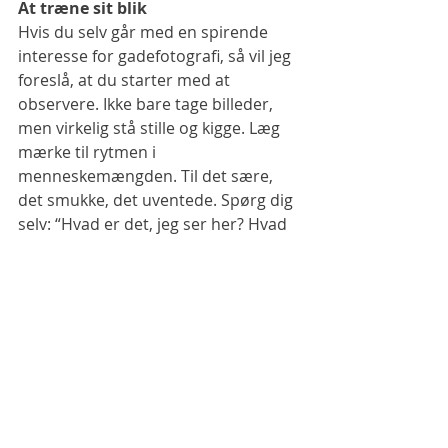
At træne sit blik
Hvis du selv går med en spirende 
interesse for gadefotografi, så vil jeg 
foreslå, at du starter med at 
observere. Ikke bare tage billeder, 
men virkelig stå stille og kigge. Læg 
mærke til rytmen i 
menneskemængden. Til det sære, 
det smukke, det uventede. Spørg dig 
selv: “Hvad er det, jeg ser her? Hvad 
kunne det betyde? Har det en 
fortælling?”
Det er i den proces, det fotografiske 
blik udvikler sig. Og det er dér, hvor 
dine billeder begynder at fortælle 
noget – ikke kun om dem, du 
fotograferer, men også om dig selv.