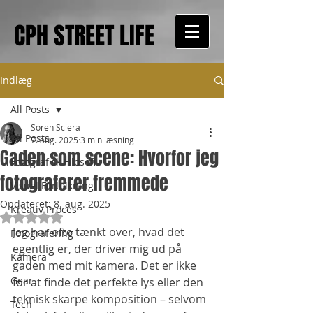
CPH STREET LIFE
Indlæg
All Posts
Soren Sciera
All Posts
7. aug. 2025
3 min læsning
Gaden som scene: Hvorfor jeg
Fotografisk Filosofi
fotograferer fremmede
Visuel Fortolkning
Opdateret:
8. aug. 2025
Kreativ Proces
Bedømt til NaN ud af 5 stjerner.
Jeg har ofte tænkt over, hvad det 
Fotografering
egentlig er, der driver mig ud på 
Kamera
gaden med mit kamera. Det er ikke 
Gear
for at finde det perfekte lys eller den 
teknisk skarpe komposition – selvom 
Tech