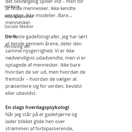
det selvfølgelig spiller ind – men for 
Historie
at finde mennesker. Ikke kendte 
ansigter. Ikke modeller. Bare… 
Foto lokationer
mennesker.
Sociale Medier
De fleste gadefotografer, jeg har lært 
Teknik
at kende gennem årene, deler den 
Personlig stil
samme nysgerrighed. Vi er ikke 
nødvendigvis udadvendte, men vi er 
optagede af mennesker. Ikke bare 
hvordan de ser ud, men hvordan de 
fremstår – hvordan de vælger at 
præsentere sig for verden, bevidst 
eller ubevidst.
En slags hverdagspsykologi
Når jeg står på et gadehjørne og 
lader blikket glide hen over 
strømmen af forbipasserende, 