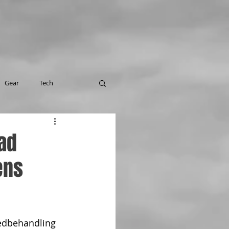
Gear
Tech
ad
ens
ledbehandling 