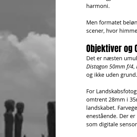
harmoni. 
Men formatet belønn
scener, hvor himmel
Objektiver og 
Det er næsten umuli
Distagon 50mm f/4
, 
og ikke uden grund
For Landskabsfotogr
omtrent 28mm i 35m
landskabet. Farvege
enestående. Der er 
som digitale sensore