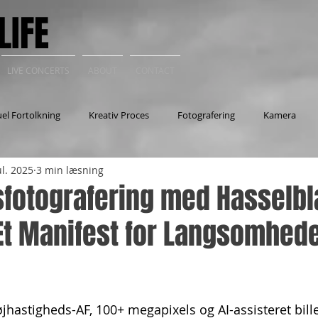
LIFE
LIVE CONCERTS
ABOUT
CONTACT
uel Fortolkning
Kreativ Proces
Fotografering
Kamera
ul. 2025
3 min læsning
ociale Medier
Teknik
Personlig stil
fotografering med Hasselbl
Et Manifest for Langsomhed
af 5 stjerner.
højhastigheds-AF, 100+ megapixels og AI-assisteret bil