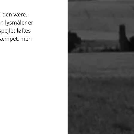
 den være. 
n lysmåler er 
ejlet løftes 
 dæmpet, men 