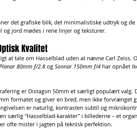
er det grafiske blik, det minimalistiske udtryk og de 
 og jord mødes i rene linjer og teksturer.
Optisk Kvalitet
gt at tale om Hasselblad uden at nævne Carl Zeiss. O
Planar 80mm f/2.8
 og 
Sonnar 150mm f/4
 har opnået ik
.
afering er Distagon 50mm et særligt populært valg. De
m formatet og giver en bred, men ikke forvrænget ge
ngivelsen er naturlig, kontrasten subtil og mikrokont
en særlig “Hasselblad-karakter” i billederne – et orga
r ofte mister i jagten på teknisk perfektion.