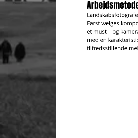
Arbejdsmetod
Landskabsfotografe
Først vælges komposi
et must – og kamera
med en karakteristi
tilfredsstillende me