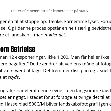
Det er ofte nemmest når kameraet er på stativ. 
ger én til at stoppe op. Tænke. Fornemme lyset. Foru
e. Og i denne proces opstår en helt særlig bevidsth
are et landskab – man 
møder det
.
om Befrielse
 man 12 eksponeringer. Ikke 1.200. Man får heller ikke
tere bagefter.” Dette ændrer alt ved ens måde at fotog
kal være værd at tage. Det fremmer disciplin og visuel
e at 
skyde
.
grafer har glemt denne evne – den langsomme iagtta
et er rigtigt, i stedet for at forsøge at tvinge det til at
Med Hasselblad 500C/M bliver landskabsfotografi igen 
forstand: én eksponering, én chance, én oplevelse.