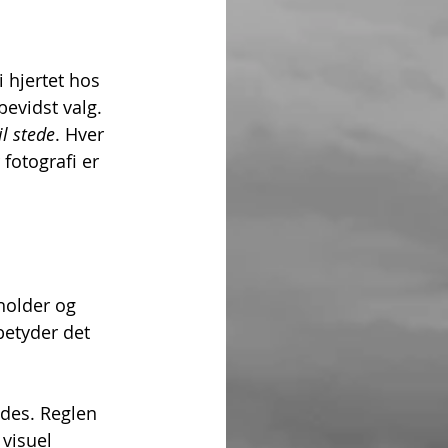
 hjertet hos 
evidst valg. 
il stede
. Hver 
fotografi er 
holder og 
betyder det 
des. Reglen 
visuel 