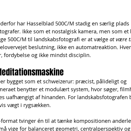
derfor har Hasselblad 500C/M stadig en særlig plads i
grafer. Ikke som et nostalgisk kamera, men som et b
lge 500C/M til landskabsfotografi er at vælge 
at være t
elovervejet beslutning, ikke en automatreaktion. Hver 
, fordybelse og ikke mindst disciplin.
Meditationsmaskine
r bygget som et schweizerur: præcist, pålideligt og 
eraet benytter et modulært system, hvor søger, film
tes uafhængigt af hinanden. For landskabsfotografen 
n vis vægt i rygsækken.
-format tvinger én til at tænke kompositionen anderle
må vige for balanceret geometri, centralperspektiv og 