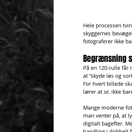
Hele processen tvin
skyggernes bevægels
fotograferer ikke b
Begrænsning s
På en 120-rulle får
at “skyde løs og sor
For hvert billede s
lærer at 
se
, ikke bar
Mange moderne foto
man venter på, at lys
digitalt bagefter. 
handling i dobbelt 