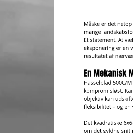
Måske er det netop 
mange landskabsfoto
Et statement. At væ
eksponering er en v
resultatet af nærvær
En Mekanisk 
Hasselblad 500C/M e
kompromisløst. Kam
objektiv kan udskif
fleksibilitet – og e
Det kvadratiske 6x6
om det gyldne snit 