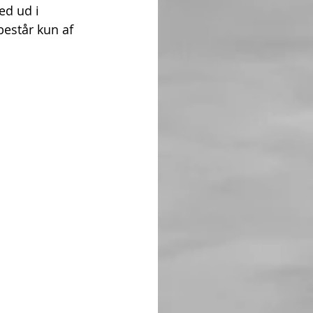
ed ud i 
består kun af 