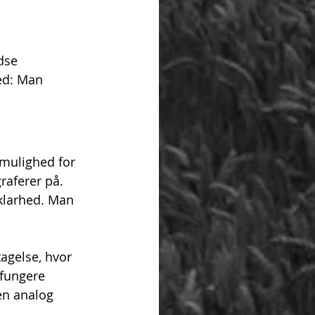
dse 
ed: Man 
 mulighed for 
raferer på. 
 klarhed. Man 
gelse, hvor 
 fungere 
en analog 