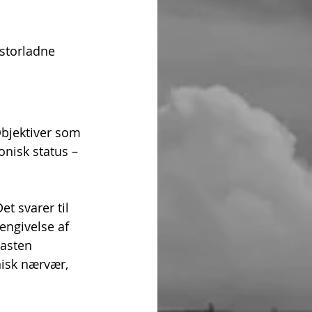
storladne 
bjektiver som 
onisk status – 
t svarer til 
ngivelse af 
rasten 
nisk nærvær, 