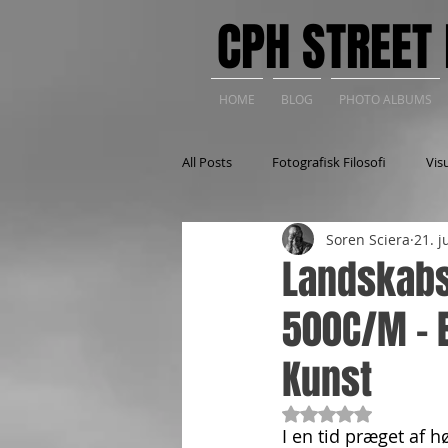
CPH STREET 
HOME
BLOG
PHOTO ALBUMS
All Posts
Fotografisk Filosofi
Vis
Soren Sciera
21. j
Historie
Foto lokationer
S
Landskabs
500C/M - 
Kunst
Bedømt til NaN ud 
I en tid præget af 